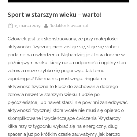
Sport w starszym wieku – warto!
Posted
By
15 marca 2019
Redaktor krav.com.pl
on
Człowiek jest tak skonstruowany, że przy małej ilości
aktywności fizycznej, ciało zastaje się, staje się słabe i
podatne na uszkodzenia. Najbardziej jest to widoczne w
późniejszym wieku, kiedy nasza odporność i ogólny stan
zdrowia może szybko się pogorszyć. Jak temu
zapobiegać? Nie ma nic prostszego. Regularna
aktywność fizyczna to klucz do zachowania dobrego
zdrowia nawet w starszym wieku. Ludzie po
pięćdziesiątce, lub nawet starsi, nie powinni zaniedbywać
aktywności fizycznej, która wcale nie musi się opierać o
skomplikowane i wycieńczające ćwiczenia. Wystarczy
kilka razy w tygodniu wybrać się na energiczny, długi
spacer, a już po krótkim czasie zauważymy, jak bardzo