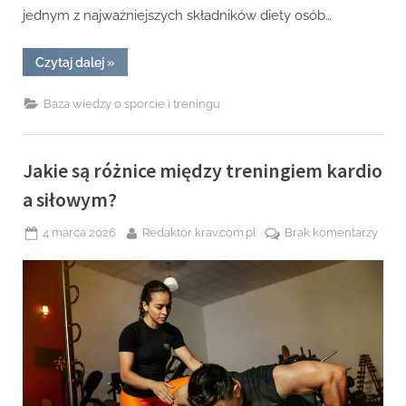
jednym z najważniejszych składników diety osób…
“Jakie
Czytaj dalej
»
suplementy
wspomagają
regenerację
Baza wiedzy o sporcie i treningu
po
treningu?”
Jakie są różnice między treningiem kardio
a siłowym?
Posted
By
do
4 marca 2026
Redaktor krav.com.pl
Brak komentarzy
on
Jakie
są
różn
międ
tren
kardi
a
siło