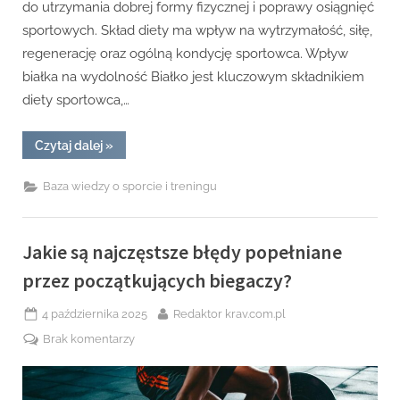
do utrzymania dobrej formy fizycznej i poprawy osiągnięć
sportowych. Skład diety ma wpływ na wytrzymałość, siłę,
regenerację oraz ogólną kondycję sportowca. Wpływ
białka na wydolność Białko jest kluczowym składnikiem
diety sportowca,…
“W
Czytaj dalej
»
jaki
sposób
dieta
Baza wiedzy o sporcie i treningu
wpływa
na
wydolność
sportową?”
Jakie są najczęstsze błędy popełniane
przez początkujących biegaczy?
Posted
By
4 października 2025
Redaktor krav.com.pl
on
do
Brak komentarzy
Jakie
są
najczęstsze