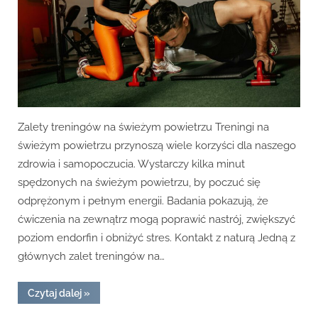
lepsze
treningu
od
tych
w
siłowni?
Zalety treningów na świeżym powietrzu Treningi na
świeżym powietrzu przynoszą wiele korzyści dla naszego
zdrowia i samopoczucia. Wystarczy kilka minut
spędzonych na świeżym powietrzu, by poczuć się
odprężonym i pełnym energii. Badania pokazują, że
ćwiczenia na zewnątrz mogą poprawić nastrój, zwiększyć
poziom endorfin i obniżyć stres. Kontakt z naturą Jedną z
głównych zalet treningów na…
“Czy
Czytaj dalej
»
treningi
na