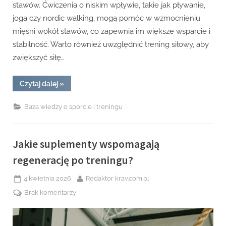
stawów. Ćwiczenia o niskim wpływie, takie jak pływanie,
joga czy nordic walking, mogą pomóc w wzmocnieniu
mięśni wokół stawów, co zapewnia im większe wsparcie i
stabilność. Warto również uwzględnić trening siłowy, aby
zwiększyć siłę…
“W
Czytaj dalej
»
jaki
sposób
dbać
Baza wiedzy o sporcie i treningu
o
zdrowie
stawów
i
zapobiegać
Jakie suplementy wspomagają
kontuzjom?”
regenerację po treningu?
Posted
By
4 kwietnia 2026
Redaktor krav.com.pl
on
do
Brak komentarzy
Jakie
suplementy
wspomagają