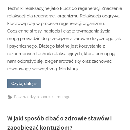
Techniki relaksacyjne jako klucz do regeneracji Znaczenie
relaksacji dla regeneracji organizmu Relaksacja odgrywa
kluczową rolę w procesie regeneracji organizmu.
Codzienne stresy, napięcia i ciągłe wymagania życia
mogą prowadzić do przeciążenia zarówno fizycznego, jak
i psychicznego. Dlatego istotne jest korzystanie z
różnorodnych technik relaksacyjnych, które pomagają
nam odprężyć się, zregenerować siły oraz zachować
równowagę wewnętrzną. Medytacja…
“Jakie
Czytaj dalej
»
techniki
relaksacyjne
pomagają
Baza wiedzy o sporcie i treningu
w
procesie
regeneracji?”
W jaki sposób dbać o zdrowie stawów i
zapobiegać kontuzjom?