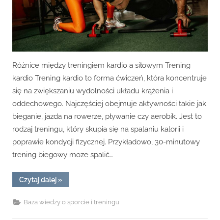
Różnice między treningiem kardio a siłowym Trening
kardio Trening kardio to forma ćwiczeń, która koncentruje
się na zwiększaniu wydolności układu krążenia i
oddechowego. Najczęściej obejmuje aktywności takie jak
bieganie, jazda na rowerze, pływanie czy aerobik. Jest to
rodzaj treningu, który skupia się na spalaniu kalorii i
poprawie kondycji fizycznej. Przykładowo, 30-minutowy
trening biegowy może spalić…
“Jakie
Czytaj dalej
»
są
różnice
między
Baza wiedzy o sporcie i treningu
treningiem
kardio