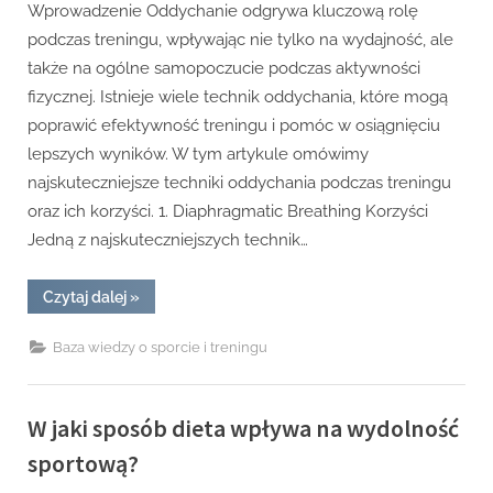
Wprowadzenie Oddychanie odgrywa kluczową rolę
podczas treningu, wpływając nie tylko na wydajność, ale
także na ogólne samopoczucie podczas aktywności
fizycznej. Istnieje wiele technik oddychania, które mogą
poprawić efektywność treningu i pomóc w osiągnięciu
lepszych wyników. W tym artykule omówimy
najskuteczniejsze techniki oddychania podczas treningu
oraz ich korzyści. 1. Diaphragmatic Breathing Korzyści
Jedną z najskuteczniejszych technik…
“Najlepsze
Czytaj dalej
»
techniki
oddychania
podczas
Baza wiedzy o sporcie i treningu
treningu.”
W jaki sposób dieta wpływa na wydolność
sportową?