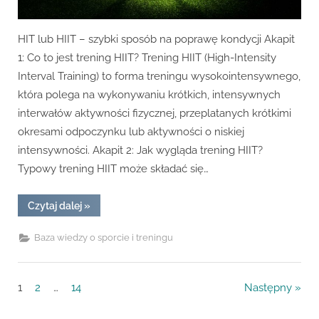
HIT lub HIIT – szybki sposób na poprawę kondycji Akapit
1: Co to jest trening HIIT? Trening HIIT (High-Intensity
Interval Training) to forma treningu wysokointensywnego,
która polega na wykonywaniu krótkich, intensywnych
interwałów aktywności fizycznej, przeplatanych krótkimi
okresami odpoczynku lub aktywności o niskiej
intensywności. Akapit 2: Jak wygląda trening HIIT?
Typowy trening HIIT może składać się…
“Czym
Czytaj dalej
»
są
treningi
HIIT
Baza wiedzy o sporcie i treningu
i
jakie
mają
zalety?”
Nawigacja
1
2
…
14
Następny