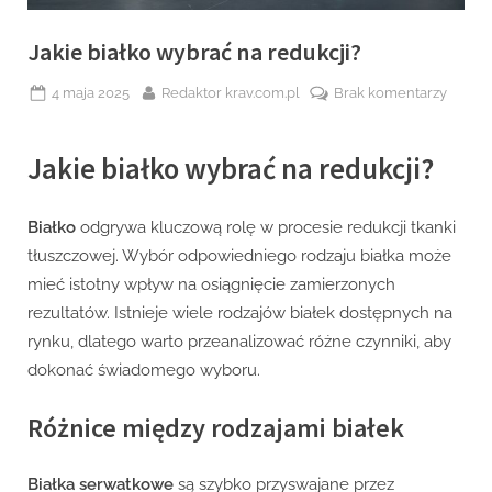
Jakie białko wybrać na redukcji?
Posted
By
do
4 maja 2025
Redaktor krav.com.pl
Brak komentarzy
on
Jakie
białko
Jakie białko wybrać na redukcji?
wybra
na
redukc
Białko
odgrywa kluczową rolę w procesie redukcji tkanki
tłuszczowej. Wybór odpowiedniego rodzaju białka może
mieć istotny wpływ na osiągnięcie zamierzonych
rezultatów. Istnieje wiele rodzajów białek dostępnych na
rynku, dlatego warto przeanalizować różne czynniki, aby
dokonać świadomego wyboru.
Różnice między rodzajami białek
Białka serwatkowe
są szybko przyswajane przez