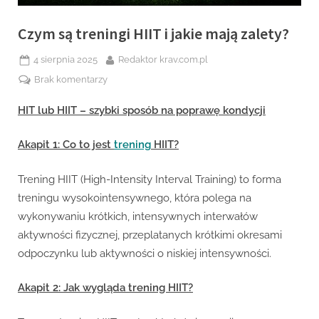
Czym są treningi HIIT i jakie mają zalety?
Posted
By
4 sierpnia 2025
Redaktor krav.com.pl
on
do
Brak komentarzy
Czym
HIT lub HIIT – szybki sposób na poprawę kondycji
są
treningi
HIIT
Akapit 1: Co to jest
trening
HIIT?
i
jakie
Trening HIIT (High-Intensity Interval Training) to forma
mają
treningu wysokointensywnego, która polega na
zalety?
wykonywaniu krótkich, intensywnych interwałów
aktywności fizycznej, przeplatanych krótkimi okresami
odpoczynku lub aktywności o niskiej intensywności.
Akapit 2: Jak wygląda trening HIIT?