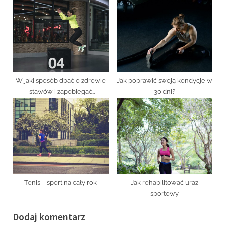
W jaki sposób dbać o zdrowie
Jak poprawić swoją kondycję w
stawów i zapobiegać
30 dni?
kontuzjom?
Tenis – sport na cały rok
Jak rehabilitować uraz
sportowy
Dodaj komentarz