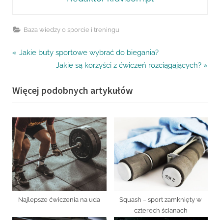
Baza wiedzy o sporcie i treningu
Nawigacja
P
Jakie buty sportowe wybrać do biegania?
r
N
Jakie są korzyści z ćwiczeń rozciągających?
wpisu
e
e
Więcej podobnych artykułów
v
x
i
t
o
P
u
o
s
s
P
t
o
:
s
t
Najlepsze ćwiczenia na uda
Squash – sport zamknięty w
:
czterech ścianach