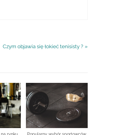
N
Czym objawia się łokieć tenisisty ?
e
x
t
P
o
s
t
:
 na rynku
Popularny wybór sportowców