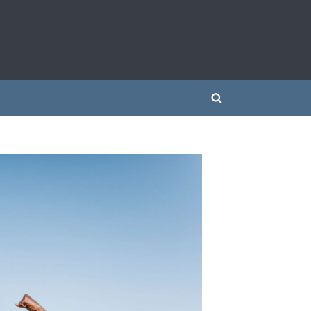
 siłownią
Toggle
search
form