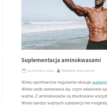
Suplementacja aminokwasami
Posted
By
24 czerwca 2020
Redaktor krav.com.pl
on
Wielu sportowców regularnie stosuje
supleme
Wiele osób zastanawia się, czym właściwie są
ważne. Z aminokwasów są zbudowane wszystki
Wiele bardzo ważnych substancji nie mogłob