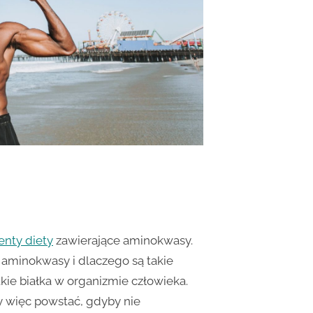
nty diety
zawierające aminokwasy.
 aminokwasy i dlaczego są takie
e białka w organizmie człowieka.
y więc powstać, gdyby nie