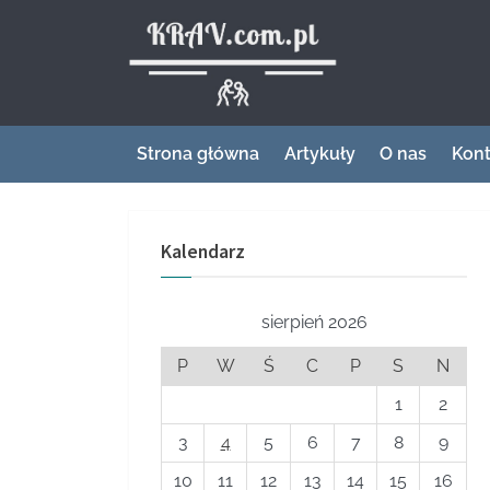
Skip
to
Krav – miej
content
Strona główna
Artykuły
O nas
Kont
Kalendarz
sierpień 2026
P
W
Ś
C
P
S
N
1
2
3
4
5
6
7
8
9
10
11
12
13
14
15
16