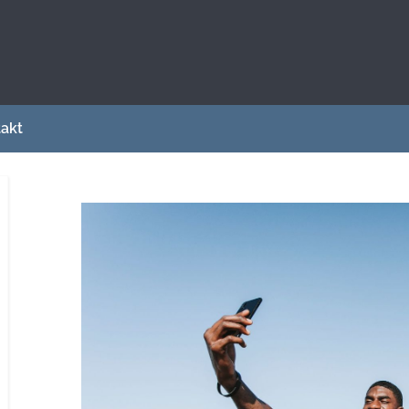
sce dla osób zainteresowanych sportem i
akt