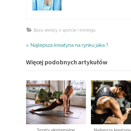
Baza wiedzy o sporcie i treningu
Nawigacja
P
Najlepsza kreatyna na rynku jaka ?
r
wpisu
Więcej podobnych artykułów
e
v
i
o
u
s
P
o
s
Sporty ekstremalne
Najlepsza kreatyna