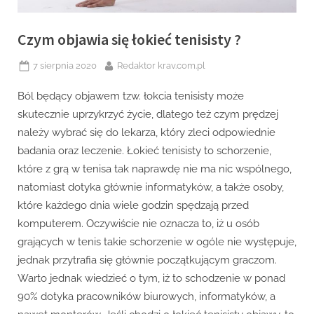
Czym objawia się łokieć tenisisty ?
Posted
By
7 sierpnia 2020
Redaktor krav.com.pl
on
Ból będący objawem tzw. łokcia tenisisty może
skutecznie uprzykrzyć życie, dlatego też czym prędzej
należy wybrać się do lekarza, który zleci odpowiednie
badania oraz leczenie. Łokieć tenisisty to schorzenie,
które z grą w tenisa tak naprawdę nie ma nic wspólnego,
natomiast dotyka głównie informatyków, a także osoby,
które każdego dnia wiele godzin spędzają przed
komputerem. Oczywiście nie oznacza to, iż u osób
grających w tenis takie schorzenie w ogóle nie występuje,
jednak przytrafia się głównie początkującym graczom.
Warto jednak wiedzieć o tym, iż to schodzenie w ponad
90% dotyka pracowników biurowych, informatyków, a