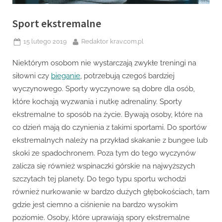
Sport ekstremalne
Posted
By
15 lutego 2019
Redaktor krav.com.pl
on
Niektórym osobom nie wystarczają zwykłe treningi na
siłowni czy
bieganie
, potrzebują czegoś bardziej
wyczynowego. Sporty wyczynowe są dobre dla osób,
które kochają wyzwania i nutkę adrenaliny. Sporty
ekstremalne to sposób na życie. Bywają osoby, które na
co dzień mają do czynienia z takimi sportami. Do sportów
ekstremalnych należy na przykład skakanie z bungee lub
skoki ze spadochronem. Poza tym do tego wyczynów
zalicza się również wspinaczki górskie na najwyższych
szczytach tej planety. Do tego typu sportu wchodzi
również nurkowanie w bardzo dużych głębokościach, tam
gdzie jest ciemno a ciśnienie na bardzo wysokim
poziomie. Osoby, które uprawiają spory ekstremalne