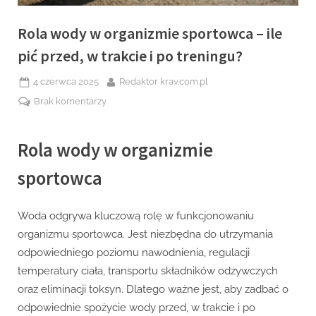
Rola wody w organizmie sportowca – ile
pić przed, w trakcie i po treningu?
Posted
By
4 czerwca 2025
Redaktor krav.com.pl
on
do
Brak komentarzy
Rola
wody
Rola wody w organizmie
w
organizmie
sportowca
sportowca
–
ile
Woda odgrywa kluczową rolę w funkcjonowaniu
pić
organizmu sportowca. Jest niezbędna do utrzymania
przed,
odpowiedniego poziomu nawodnienia, regulacji
w
temperatury ciała, transportu składników odżywczych
trakcie
i
oraz eliminacji toksyn. Dlatego ważne jest, aby zadbać o
po
odpowiednie spożycie wody przed, w trakcie i po