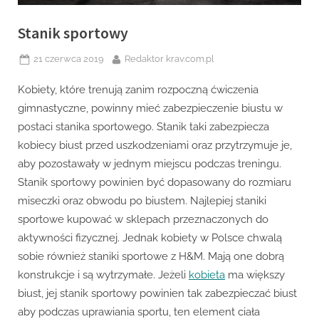
Stanik sportowy
Posted
By
21 czerwca 2019
Redaktor krav.com.pl
on
Kobiety, które trenują zanim rozpoczną ćwiczenia
gimnastyczne, powinny mieć zabezpieczenie biustu w
postaci stanika sportowego. Stanik taki zabezpiecza
kobiecy biust przed uszkodzeniami oraz przytrzymuje je,
aby pozostawały w jednym miejscu podczas treningu.
Stanik sportowy powinien być dopasowany do rozmiaru
miseczki oraz obwodu po biustem. Najlepiej staniki
sportowe kupować w sklepach przeznaczonych do
aktywności fizycznej. Jednak kobiety w Polsce chwalą
sobie również staniki sportowe z H&M. Mają one dobrą
konstrukcje i są wytrzymałe. Jeżeli
kobieta
ma większy
biust, jej stanik sportowy powinien tak zabezpieczać biust
aby podczas uprawiania sportu, ten element ciała