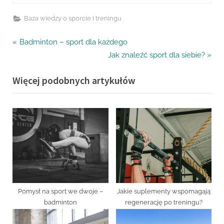
Baza wiedzy o sporcie i treningu
Nawigacja
P
Badminton – sport dla każdego
r
N
Jak znaleźć sport dla siebie?
wpisu
e
e
Więcej podobnych artykułów
v
x
i
t
o
P
u
o
s
s
P
t
o
:
s
t
Pomysł na sport we dwoje –
Jakie suplementy wspomagają
:
badminton
regenerację po treningu?