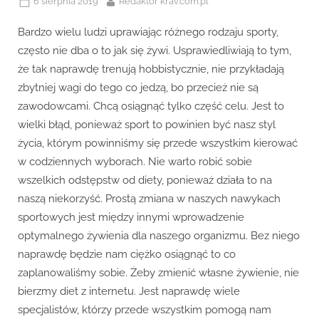
Posted
By
6 sierpnia 2019
Redaktor krav.com.pl
on
Bardzo wielu ludzi uprawiając różnego rodzaju sporty,
często nie dba o to jak się żywi. Usprawiedliwiają to tym,
że tak naprawdę trenują hobbistycznie, nie przykładają
zbytniej wagi do tego co jedzą, bo przecież nie są
zawodowcami. Chcą osiągnąć tylko część celu. Jest to
wielki błąd, ponieważ sport to powinien być nasz styl
życia, którym powinniśmy się przede wszystkim kierować
w codziennych wyborach. Nie warto robić sobie
wszelkich odstępstw od diety, ponieważ działa to na
naszą niekorzyść. Prostą zmiana w naszych nawykach
sportowych jest między innymi wprowadzenie
optymalnego żywienia dla naszego organizmu. Bez niego
naprawdę będzie nam ciężko osiągnąć to co
zaplanowaliśmy sobie. Żeby zmienić własne żywienie, nie
bierzmy diet z internetu. Jest naprawdę wiele
specjalistów, którzy przede wszystkim pomogą nam