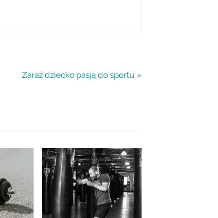
N
Zaraź dziecko pasją do sportu
e
x
t
P
o
s
t
: