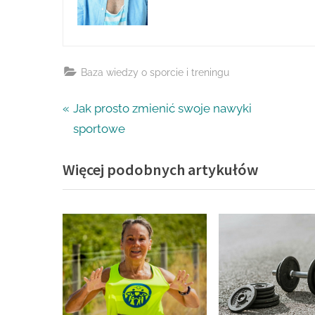
Baza wiedzy o sporcie i treningu
Nawigacja
P
Jak prosto zmienić swoje nawyki
r
sportowe
wpisu
e
Więcej podobnych artykułów
v
i
o
u
s
P
o
s