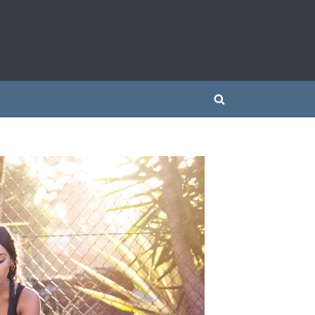
 siłownią
Toggle
search
form