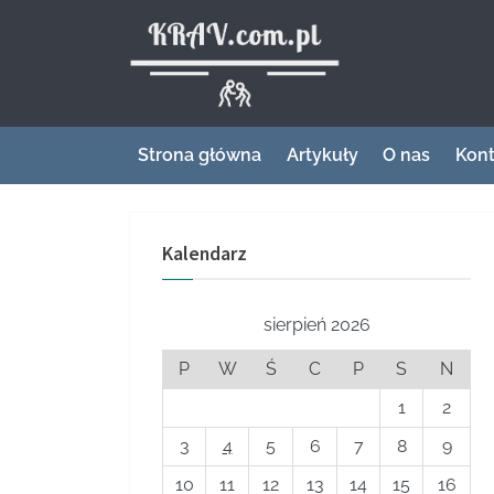
Skip
to
Krav – miej
content
Strona główna
Artykuły
O nas
Kont
Kalendarz
sierpień 2026
P
W
Ś
C
P
S
N
1
2
3
4
5
6
7
8
9
10
11
12
13
14
15
16