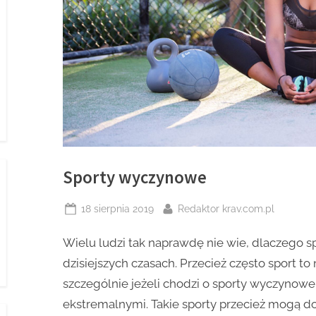
Sporty wyczynowe
Posted
By
18 sierpnia 2019
Redaktor krav.com.pl
on
Wielu ludzi tak naprawdę nie wie, dlaczego 
dzisiejszych czasach. Przecież często sport to 
szczególnie jeżeli chodzi o sporty wyczynowe
ekstremalnymi. Takie sporty przecież mogą d