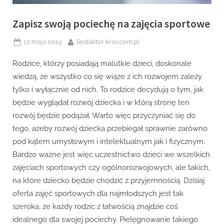
Zapisz swoją pociechę na zajęcia sportowe
Posted
By
12 maja 2019
Redaktor krav.com.pl
on
Rodzice, którzy posiadają malutkie dzieci, doskonale
wiedzą, że wszystko co się wiąże z ich rozwojem zależy
tylko i wyłącznie od nich. To rodzice decydują o tym, jak
będzie wyglądał rozwój dziecka i w którą stronę ten
rozwój będzie podążał. Warto więc przyczyniać się do
tego, ażeby rozwój dziecka przebiegał sprawnie zarówno
pod kątem umysłowym i intelektualnym jak i fizycznym.
Bardzo ważne jest więc uczestnictwo dzieci we wszelkich
zajęciach sportowych czy ogólnorozwojowych, ale takich,
na które dziecko będzie chodzić z przyjemnością. Dzisiaj
oferta zajęć sportowych dla najmłodszych jest tak
szeroka, że każdy rodzic z łatwością znajdzie coś
idealnego dla swojej pociechy. Pielęgnowanie takiego