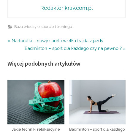
Redaktor krav.com.pl
Baza wiedzy o sporcie i treningu
Nawigacja
P
Nartorolki – nowy sport i wielka frajda z jazdy
r
N
Badminton – sport dla każdego czy na pewno ?
wpisu
e
e
Więcej podobnych artykułów
v
x
i
t
o
P
u
o
s
s
P
t
o
:
s
t
Jakie techniki relaksacyjne
Badminton – sport dla każdego
: