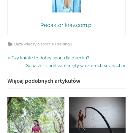
Redaktor krav.com.pl
Baza wiedzy o sporcie i treningu
Nawigacja
P
Czy karate to dobry sport dla dziecka?
r
N
Squash – sport zamknięty w czterech ścianach
wpisu
e
e
Więcej podobnych artykułów
v
x
i
t
o
P
u
o
s
s
P
t
o
: