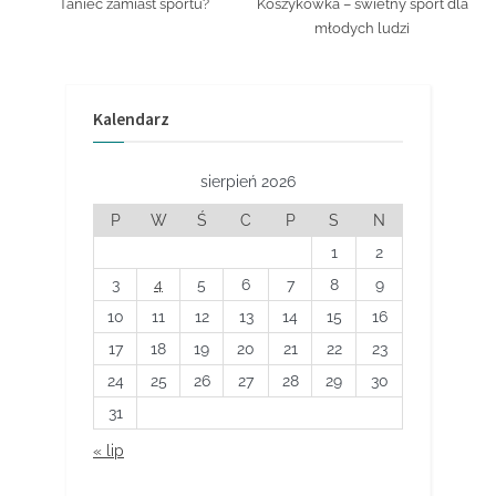
Taniec zamiast sportu?
Koszykówka – świetny sport dla
młodych ludzi
Kalendarz
sierpień 2026
P
W
Ś
C
P
S
N
1
2
3
4
5
6
7
8
9
10
11
12
13
14
15
16
17
18
19
20
21
22
23
24
25
26
27
28
29
30
31
« lip