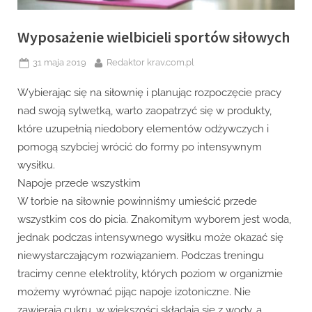
Wyposażenie wielbicieli sportów siłowych
Posted
By
31 maja 2019
Redaktor krav.com.pl
on
Wybierając się na siłownię i planując rozpoczęcie pracy
nad swoją sylwetką, warto zaopatrzyć się w produkty,
które uzupełnią niedobory elementów odżywczych i
pomogą szybciej wrócić do formy po intensywnym
wysiłku.
Napoje przede wszystkim
W torbie na siłownie powinniśmy umieścić przede
wszystkim cos do picia. Znakomitym wyborem jest woda,
jednak podczas intensywnego wysiłku może okazać się
niewystarczającym rozwiązaniem. Podczas treningu
tracimy cenne elektrolity, których poziom w organizmie
możemy wyrównać pijąc napoje izotoniczne. Nie
zawierają cukru, w większości składają się z wody, a