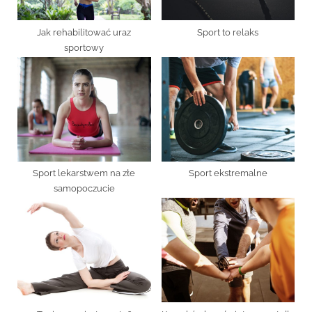
s
t
Jak rehabilitować uraz
Sport to relaks
:
sportowy
Sport lekarstwem na złe
Sport ekstremalne
samopoczucie