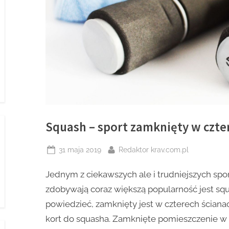
Squash – sport zamknięty w czte
Posted
By
31 maja 2019
Redaktor krav.com.pl
on
Jednym z ciekawszych ale i trudniejszych spor
zdobywają coraz większą popularność jest squa
powiedzieć, zamknięty jest w czterech ściana
kort do squasha. Zamknięte pomieszczenie w 