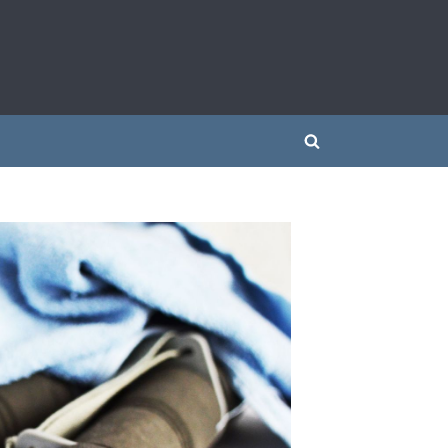
 siłownią
Toggle
search
form