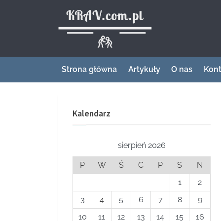
Skip
to
Krav – miej
content
Strona główna
Artykuły
O nas
Kont
Kalendarz
sierpień 2026
P
W
Ś
C
P
S
N
1
2
3
4
5
6
7
8
9
10
11
12
13
14
15
16