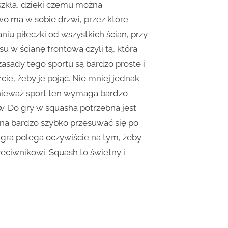
 szkła, dzięki czemu można
o ma w sobie drzwi, przez które
niu piłeczki od wszystkich ścian, przy
u w ścianę frontową czyli tą, która
zasady tego sportu są bardzo proste i
cie, żeby je pojąć. Nie mniej jednak
onieważ sport ten wymaga bardzo
. Do gry w squasha potrzebna jest
żna bardzo szybko przesuwać się po
a gra polega oczywiście na tym, żeby
rzeciwnikowi. Squash to świetny i