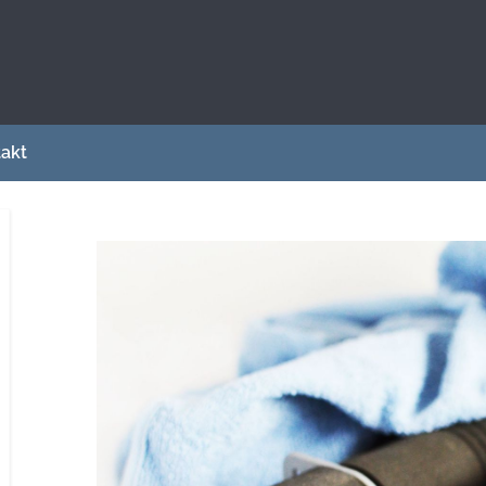
sce dla osób zainteresowanych sportem i
akt