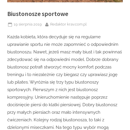
Biustonosze sportowe
Posted
By
19 sierpnia 2019
Redaktor krav.com.pl
on
Każda kobieta, która decyduje się na regularne
uprawianie sportu nie może zapomnieć o odpowiednim
biustonoszu. Nawet, jeżeli masz mały biust i tak powinnaś
zdecydować się na odpowiedni model. Dobrze dobrany
biustonosz potrafi stworzyć mocny komfort podczas
treningu i to niezależnie czy biegasz czy uprawiasz jogę
lub pilates. Wyróżnia się trzy typu biustonoszy
sportowych. Pierwszym z nich jest biustonosz
kompresyjny. Unieruchomienie następuje poprzez
dociśnięcie piersi do klatki piersiowej. Dobry biustonosz
przy małych piersiach oraz mało intensywnych
ćwiczeniach. Kolejny rodzaj biustonosza, to taki z
dzielonymi miseczkami. Na tego typu wybór mogą