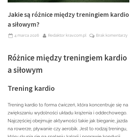
Jakie są różnice między treningiem kardio
a siłowym?
Posted
By
do
4 marca 2026
Redaktor krav.com.pl
Brak komentarzy
on
Jakie
są
Różnice między treningiem kardio
różn
międ
a siłowym
tren
kardi
a
Trening kardio
siło
Trening kardio to forma ćwiczeń, która koncentruje się na
zwiększaniu wydolności układu krążenia i oddechowego.
Najczęściej obejmuje aktywności takie jak bieganie, jazda
na rowerze, pływanie czy aerobik. Jest to rodzaj treningu,
który skupia się na spalaniu kalorii i poprawie kondycji