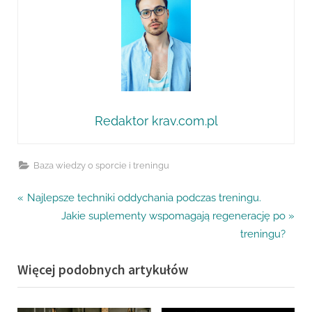
Redaktor krav.com.pl
Baza wiedzy o sporcie i treningu
Nawigacja
P
Najlepsze techniki oddychania podczas treningu.
r
N
Jakie suplementy wspomagają regenerację po
wpisu
e
e
treningu?
v
x
Więcej podobnych artykułów
i
t
o
P
u
o