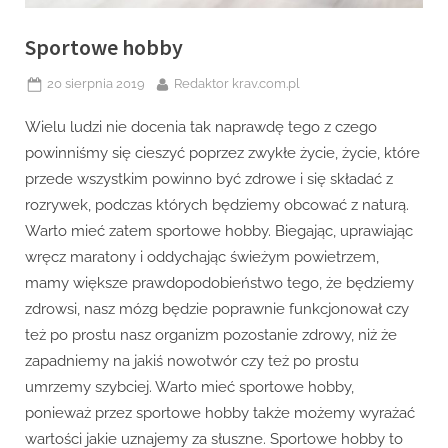
Sportowe hobby
Posted
By
20 sierpnia 2019
Redaktor krav.com.pl
on
Wielu ludzi nie docenia tak naprawdę tego z czego
powinniśmy się cieszyć poprzez zwykłe życie, życie, które
przede wszystkim powinno być zdrowe i się składać z
rozrywek, podczas których będziemy obcować z naturą.
Warto mieć zatem sportowe hobby. Biegając, uprawiając
wręcz maratony i oddychając świeżym powietrzem,
mamy większe prawdopodobieństwo tego, że będziemy
zdrowsi, nasz mózg będzie poprawnie funkcjonował czy
też po prostu nasz organizm pozostanie zdrowy, niż że
zapadniemy na jakiś nowotwór czy też po prostu
umrzemy szybciej. Warto mieć sportowe hobby,
ponieważ przez sportowe hobby także możemy wyrażać
wartości jakie uznajemy za słuszne. Sportowe hobby to