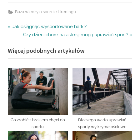
Baza wiedzy o sporcie i treningu
Nawigacja
P
Jak osiągnąć wysportowane barki?
r
N
Czy dzieci chore na astmę mogą uprawiać sport?
wpisu
e
e
Więcej podobnych artykułów
v
x
i
t
o
P
u
o
s
s
P
t
o
:
s
t
Co zrobić z brakiem chęci do
Dlaczego warto uprawiać
:
sportu
sporty wytrzymałościowe