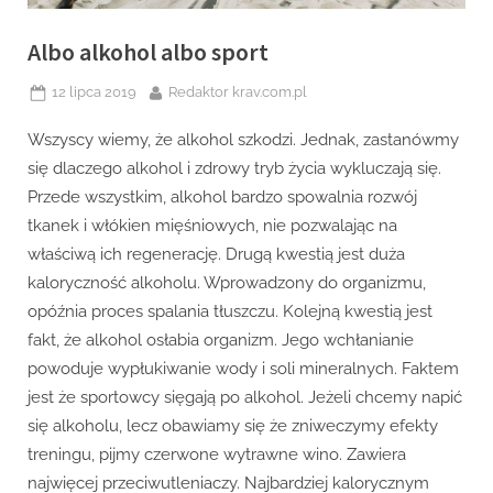
Albo alkohol albo sport
Posted
By
12 lipca 2019
Redaktor krav.com.pl
on
Wszyscy wiemy, że alkohol szkodzi. Jednak, zastanówmy
się dlaczego alkohol i zdrowy tryb życia wykluczają się.
Przede wszystkim, alkohol bardzo spowalnia rozwój
tkanek i włókien mięśniowych, nie pozwalając na
właściwą ich regenerację. Drugą kwestią jest duża
kaloryczność alkoholu. Wprowadzony do organizmu,
opóźnia proces spalania tłuszczu. Kolejną kwestią jest
fakt, że alkohol osłabia organizm. Jego wchłanianie
powoduje wypłukiwanie wody i soli mineralnych. Faktem
jest że sportowcy sięgają po alkohol. Jeżeli chcemy napić
się alkoholu, lecz obawiamy się że zniweczymy efekty
treningu, pijmy czerwone wytrawne wino. Zawiera
najwięcej przeciwutleniaczy. Najbardziej kalorycznym