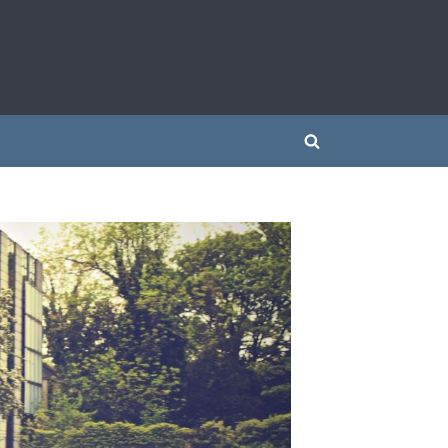
 siłownią
Toggle
search
form