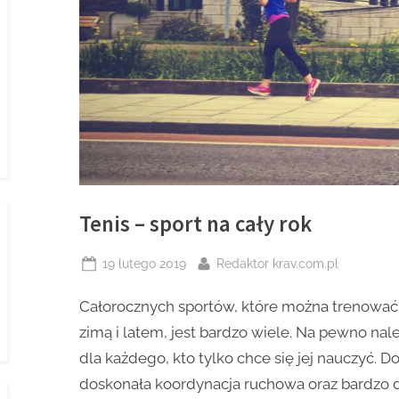
Tenis – sport na cały rok
Posted
By
19 lutego 2019
Redaktor krav.com.pl
on
Całorocznych sportów, które można trenowa
zimą i latem, jest bardzo wiele. Na pewno nale
dla każdego, kto tylko chce się jej nauczyć. D
doskonała koordynacja ruchowa oraz bardzo d