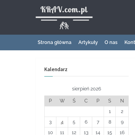
Skip
to
Krav – miej
content
Strona główna
Artykuły
O nas
Kont
Kalendarz
sierpień 2026
P
W
Ś
C
P
S
N
1
2
3
4
5
6
7
8
9
10
11
12
13
14
15
16