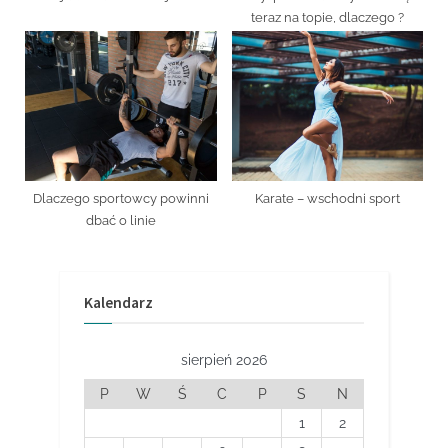
teraz na topie, dlaczego ?
Dlaczego sportowcy powinni
Karate – wschodni sport
dbać o linie
Kalendarz
sierpień 2026
P
W
Ś
C
P
S
N
1
2