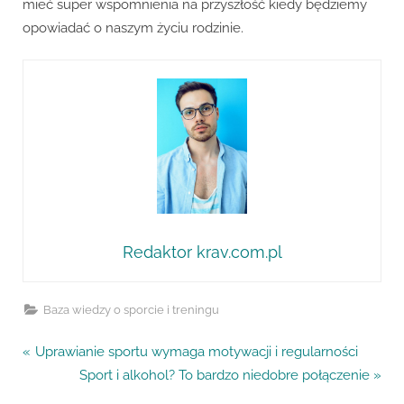
mieć super wspomnienia na przyszłość kiedy będziemy
opowiadać o naszym życiu rodzinie.
Redaktor krav.com.pl
Baza wiedzy o sporcie i treningu
Nawigacja
P
Uprawianie sportu wymaga motywacji i regularności
r
N
Sport i alkohol? To bardzo niedobre połączenie
wpisu
e
e