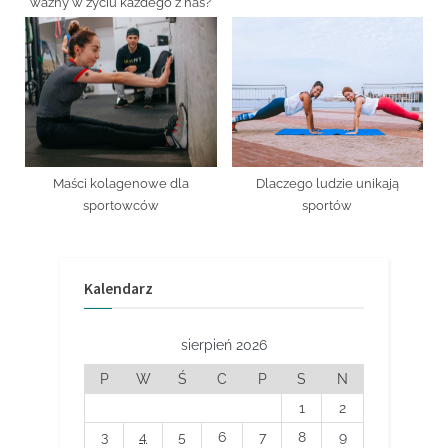
ważny w życiu każdego z nas?
Maści kolagenowe dla
Dlaczego ludzie unikają
sportowców
sportów
Kalendarz
sierpień 2026
P
W
Ś
C
P
S
N
1
2
3
4
5
6
7
8
9