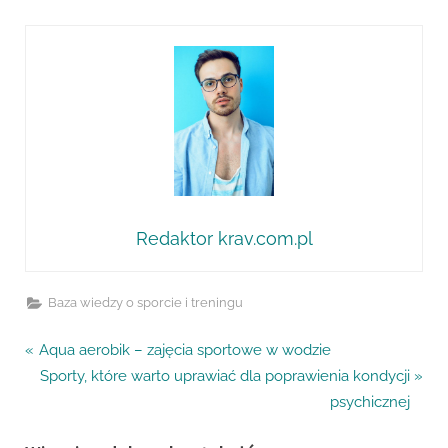
Redaktor krav.com.pl
Baza wiedzy o sporcie i treningu
Nawigacja
P
Aqua aerobik – zajęcia sportowe w wodzie
r
N
Sporty, które warto uprawiać dla poprawienia kondycji
wpisu
e
e
psychicznej
v
x