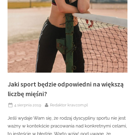
Jaki sport będzie odpowiedni na większą
liczbę mięśni?
Posted
By
4 sierpnia 2019
Redaktor krav.com.pl
on
Jeśli wydaje Wam się, że rodzaj dyscypliny sportu nie jest
ważny w kontekście pracowania nad konkretnymi celami,
to jesteście w błędzie. Warto wziąć pod uwagę, że