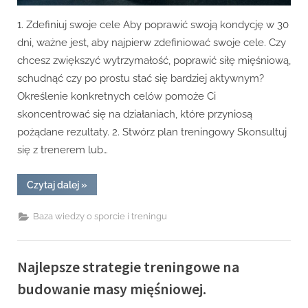
1. Zdefiniuj swoje cele Aby poprawić swoją kondycję w 30
dni, ważne jest, aby najpierw zdefiniować swoje cele. Czy
chcesz zwiększyć wytrzymałość, poprawić siłę mięśniową,
schudnąć czy po prostu stać się bardziej aktywnym?
Określenie konkretnych celów pomoże Ci
skoncentrować się na działaniach, które przyniosą
pożądane rezultaty. 2. Stwórz plan treningowy Skonsultuj
się z trenerem lub…
“Jak
Czytaj dalej
»
poprawić
swoją
kondycję
Baza wiedzy o sporcie i treningu
w
30
dni?”
Najlepsze strategie treningowe na
budowanie masy mięśniowej.