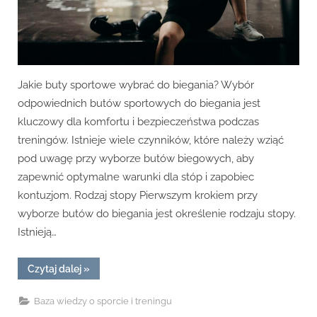
Jakie buty sportowe wybrać do biegania? Wybór
odpowiednich butów sportowych do biegania jest
kluczowy dla komfortu i bezpieczeństwa podczas
treningów. Istnieje wiele czynników, które należy wziąć
pod uwagę przy wyborze butów biegowych, aby
zapewnić optymalne warunki dla stóp i zapobiec
kontuzjom. Rodzaj stopy Pierwszym krokiem przy
wyborze butów do biegania jest określenie rodzaju stopy.
Istnieją…
“Jakie
Czytaj dalej
»
buty
sportowe
wybrać
Baza wiedzy o sporcie i treningu
do