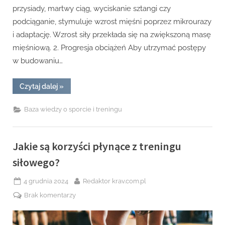
przysiady, martwy ciąg, wyciskanie sztangi czy
podciąganie, stymuluje wzrost mięśni poprzez mikrourazy
i adaptację. Wzrost siły przekłada się na zwiększoną masę
mięśniową. 2. Progresja obciążeń Aby utrzymać postępy
w budowaniu…
“Najlepsze
Czytaj dalej
»
strategie
treningowe
na
Baza wiedzy o sporcie i treningu
budowanie
masy
mięśniowej.”
Jakie są korzyści płynące z treningu
siłowego?
Posted
By
4 grudnia 2024
Redaktor krav.com.pl
on
do
Brak komentarzy
Jakie
są