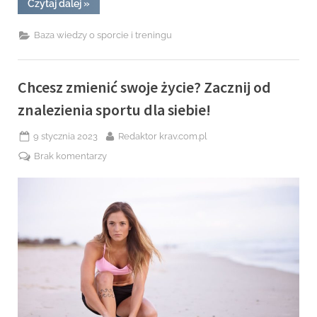
“Jakie
Czytaj dalej
»
suplementy
warto
stosować
Baza wiedzy o sporcie i treningu
przed
treningiem?”
Chcesz zmienić swoje życie? Zacznij od
znalezienia sportu dla siebie!
Posted
By
9 stycznia 2023
Redaktor krav.com.pl
on
do
Brak komentarzy
Chcesz
zmienić
swoje
życie?
Zacznij
od
znalezienia
sportu
dla
siebie!