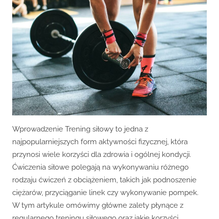
korzyści
płynące
z
treningu
siłowego?
Wprowadzenie Trening siłowy to jedna z
najpopularniejszych form aktywności fizycznej, która
przynosi wiele korzyści dla zdrowia i ogólnej kondycji.
Ćwiczenia siłowe polegają na wykonywaniu różnego
rodzaju ćwiczeń z obciążeniem, takich jak podnoszenie
ciężarów, przyciąganie linek czy wykonywanie pompek.
W tym artykule omówimy główne zalety płynące z
regularnego treningu siłowego oraz jakie korzyści