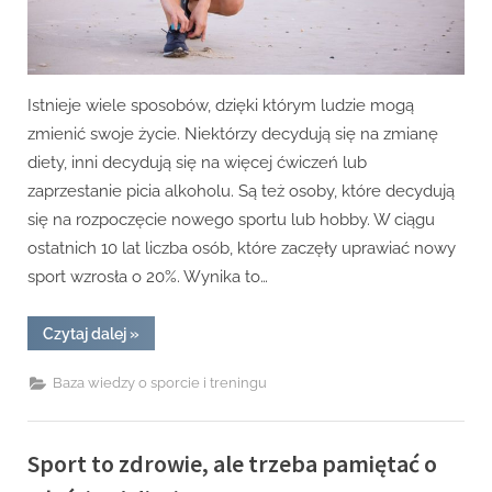
Istnieje wiele sposobów, dzięki którym ludzie mogą
zmienić swoje życie. Niektórzy decydują się na zmianę
diety, inni decydują się na więcej ćwiczeń lub
zaprzestanie picia alkoholu. Są też osoby, które decydują
się na rozpoczęcie nowego sportu lub hobby. W ciągu
ostatnich 10 lat liczba osób, które zaczęły uprawiać nowy
sport wzrosła o 20%. Wynika to…
“Chcesz
Czytaj dalej
»
zmienić
swoje
życie?
Baza wiedzy o sporcie i treningu
Zacznij
od
znalezienia
sportu
dla
Sport to zdrowie, ale trzeba pamiętać o
siebie!”