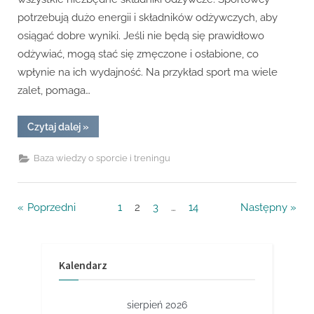
potrzebują dużo energii i składników odżywczych, aby
osiągać dobre wyniki. Jeśli nie będą się prawidłowo
odżywiać, mogą stać się zmęczone i osłabione, co
wpłynie na ich wydajność. Na przykład sport ma wiele
zalet, pomaga…
“Sport
Czytaj dalej
»
to
zdrowie,
ale
Baza wiedzy o sporcie i treningu
trzeba
pamiętać
o
właściwej
diecie”
Nawigacja
Poprzedni
1
2
3
…
14
Następny
po
wpisach
Kalendarz
sierpień 2026