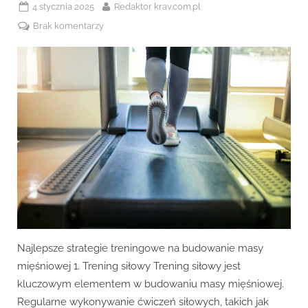
Posted
By
4 stycznia 2025
Redaktor krav.com.pl
on
do
Brak komentarzy
Najlepsze
strategie
treningowe
na
budowanie
masy
mięśniowej.
Najlepsze strategie treningowe na budowanie masy
mięśniowej 1. Trening siłowy Trening siłowy jest
kluczowym elementem w budowaniu masy mięśniowej.
Regularne wykonywanie ćwiczeń siłowych, takich jak