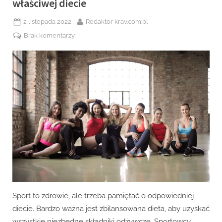
właściwej diecie
Posted
By
2 listopada 2022
Redaktor krav.com.pl
on
do
Brak komentarzy
Sport
to
zdrowie,
ale
trzeba
pamiętać
o
właściwej
diecie
Sport to zdrowie, ale trzeba pamiętać o odpowiedniej
diecie. Bardzo ważna jest zbilansowana dieta, aby uzyskać
wszystkie niezbędne składniki odżywcze. Sportowcy