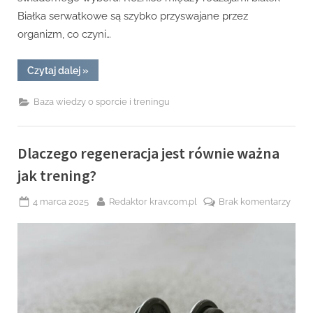
Białka serwatkowe są szybko przyswajane przez
organizm, co czyni…
“Jakie
Czytaj dalej
»
białko
wybrać
na
Baza wiedzy o sporcie i treningu
redukcji?”
Dlaczego regeneracja jest równie ważna
jak trening?
Posted
By
do
4 marca 2025
Redaktor krav.com.pl
Brak komentarzy
on
Dlac
rege
jest
równ
ważn
jak
treni