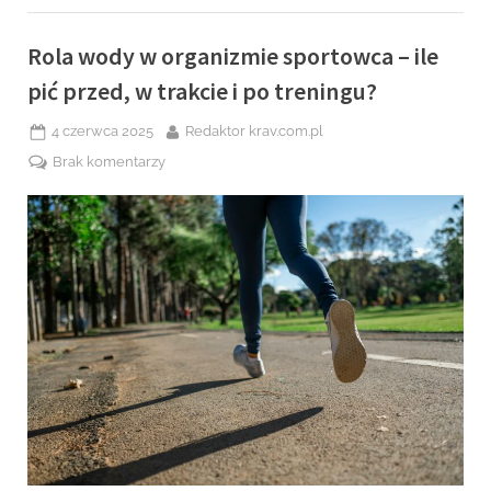
biegania?”
Rola wody w organizmie sportowca – ile
pić przed, w trakcie i po treningu?
Posted
By
4 czerwca 2025
Redaktor krav.com.pl
on
do
Brak komentarzy
Rola
wody
w
organizmie
sportowca
–
ile
pić
przed,
w
trakcie
i
po