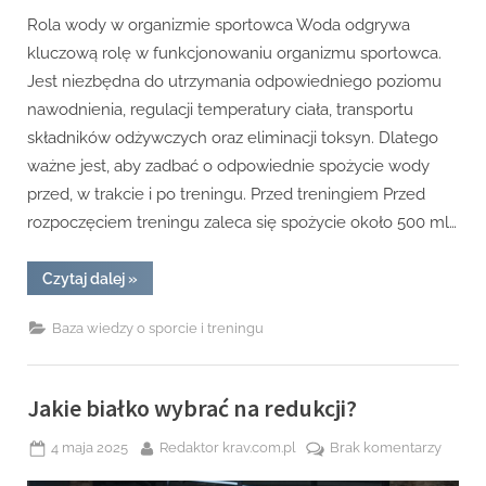
treningu?
Rola wody w organizmie sportowca Woda odgrywa
kluczową rolę w funkcjonowaniu organizmu sportowca.
Jest niezbędna do utrzymania odpowiedniego poziomu
nawodnienia, regulacji temperatury ciała, transportu
składników odżywczych oraz eliminacji toksyn. Dlatego
ważne jest, aby zadbać o odpowiednie spożycie wody
przed, w trakcie i po treningu. Przed treningiem Przed
rozpoczęciem treningu zaleca się spożycie około 500 ml…
“Rola
Czytaj dalej
»
wody
w
organizmie
Baza wiedzy o sporcie i treningu
sportowca
–
ile
pić
przed,
Jakie białko wybrać na redukcji?
w
trakcie
i
Posted
By
do
4 maja 2025
Redaktor krav.com.pl
Brak komentarzy
po
on
Jakie
treningu?”