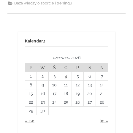
dbać
Baza wiedzy o sporcie i treningu
o
zdrowie
stawów
i
zapobiegać
kontuzjom?”
Kalendarz
czerwiec 2026
P
W
Ś
C
P
S
N
1
2
3
4
5
6
7
8
9
10
11
12
13
14
15
16
17
18
19
20
21
22
23
24
25
26
27
28
29
30
« kw.
lip »