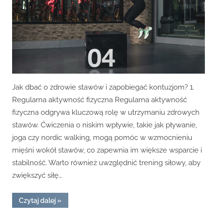
stawów
i
zapobiegać
kontuzjom?
Jak dbać o zdrowie stawów i zapobiegać kontuzjom? 1.
Regularna aktywność fizyczna Regularna aktywność
fizyczna odgrywa kluczową rolę w utrzymaniu zdrowych
stawów. Ćwiczenia o niskim wpływie, takie jak pływanie,
joga czy nordic walking, mogą pomóc w wzmocnieniu
mięśni wokół stawów, co zapewnia im większe wsparcie i
stabilność. Warto również uwzględnić trening siłowy, aby
zwiększyć siłę…
“W
Czytaj dalej
»
jaki
sposób